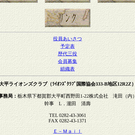
役員あいさつ
予定表
歴代三役
会員募集
組織表
大平ライオンズクラブ（ﾗｲｵﾝｽﾞｸﾗﾌﾞ国際協会333-B地区12R2Z
事務局：
栃木県下都賀郡大平町西野田1-22株式会社 滝田（内
幹事 L．瀧田 清壽
TEL 0282-43-3061
FAX 0282-43-1371
Ｅ－Ｍａｉｌ