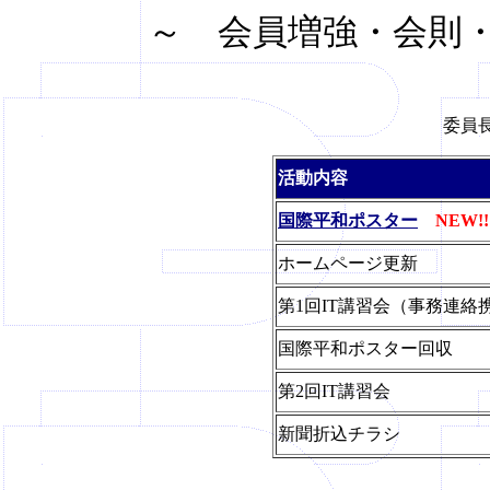
～ 会員増強・会則・
委員
活動内容
国際平和ポスター
NEW!!
ホームページ更新
第1回IT講習会（事務連絡
国際平和ポスター回収
第2回IT講習会
新聞折込チラシ